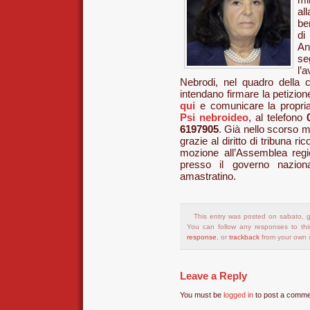
mi
al
be
di
An
se
l’
Nebrodi, nel quadro della 
intendano firmare la petizio
qui
e comunicare la propria 
Psi nebroideo
, al telefono
6197905
. Già nello scorso 
grazie al diritto di tribuna r
mozione all’Assemblea region
presso il governo naziona
amastratino.
This entry was posted on sabato, g
You can follow any responses to thi
response
, or
trackback
from your own s
Leave a Reply
You must be
logged in
to post a comme