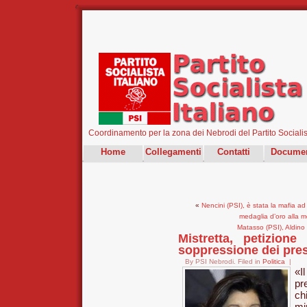
Coordinamento per la zona dei Nebrodi del Partito Socialist
Home
Collegamenti
Contatti
Documen
«
Nencini (PSI), è stata la mafia a
medaglia d’oro alla m
Matasso (PSI), Aldino 
Mistretta, petizion
soppressione dei presi
By PSI Nebrodi. Filed in
Politica
|
«I
pr
ch