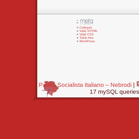
Collegati
Valid XHTML
Valid CSS
Table-free
WordPress
Partito Socialista Italiano – Nebrodi
|
17 mySQL queries 