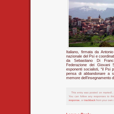
Italiano, firmata da Anton
nazionale del Psi e coordinato
da Sebastiano Di Frances
Federazione dei Giovani S
esponenti socialisti, “il Ps
pensa di abbandonare a se
memore dell’insegnamento di
This entry was posted on martedì, 
You can follow any responses to thi
response
, or
trackback
from your own s