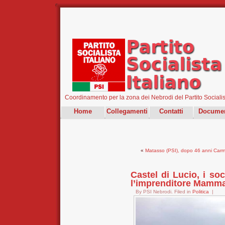
Coordinamento per la zona dei Nebrodi del Partito Socialist
Home
Collegamenti
Contatti
Documen
«
Matasso (PSI), dopo 46 anni Carmel
Castel di Lucio, i soc
l’imprenditore Mamm
By PSI Nebrodi. Filed in
Politica
|